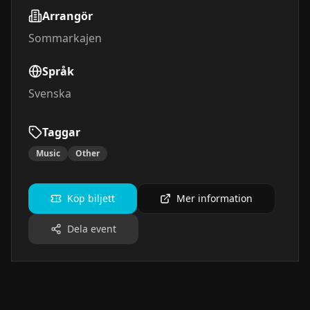
Arrangör
Sommarkajen
Språk
Svenska
Taggar
Music
Other
Köp biljett
Mer information
Dela event