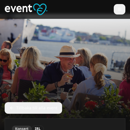
Tillbaka till alla event
Konsert
IRL