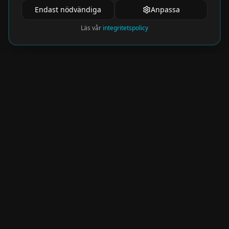
Endast nödvändiga
Anpassa
Läs vår
integritetspolicy
Nyhetsbrev
Få de hetaste eventen direkt i din inkorg.
Prenumerera på vårt nyhetsbrev och missa
aldrig något spännande!
Kommer snart