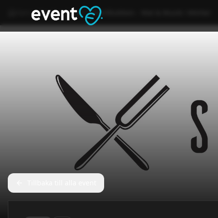
Hem
Event
Annat
Svartklubben - Mat & Musik i Mörker
Tillbaka till alla event