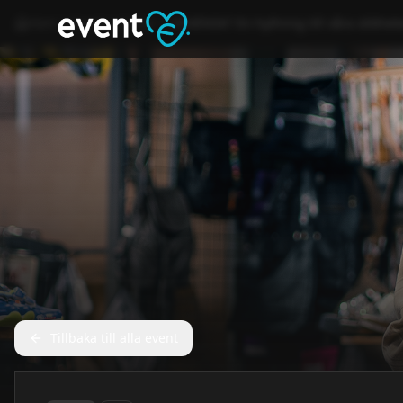
Hem
Event
Kultur
OSVENSK? En hyllning till våra olikhet
Tillbaka till alla event