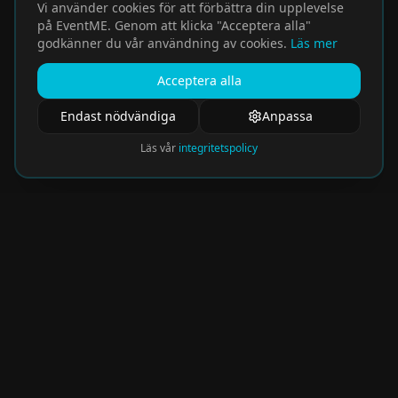
Vi använder cookies för att förbättra din upplevelse
på EventME. Genom att klicka "Acceptera alla"
godkänner du vår användning av cookies.
Läs mer
Acceptera alla
Endast nödvändiga
Anpassa
Läs vår
integritetspolicy
Nyhetsbrev
Få de hetaste eventen direkt i din inkorg.
Prenumerera på vårt nyhetsbrev och missa