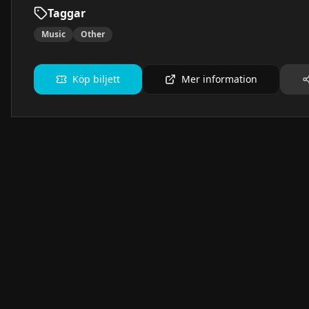
Taggar
Music
Other
Köp biljett
Mer information