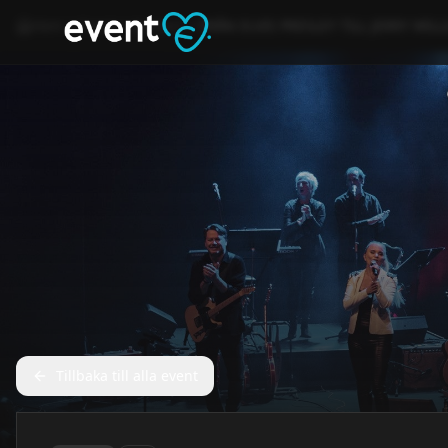
Hem
Event
Konsert
FRÅN ELVIS PRESLEY TILL JERRY WIL
Tillbaka till alla event