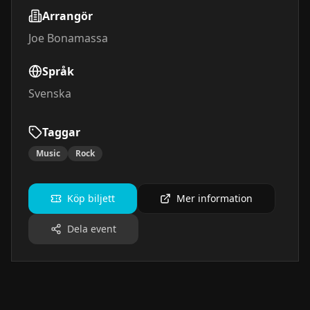
Arrangör
Joe Bonamassa
Språk
Svenska
Taggar
Music
Rock
Köp biljett
Mer information
Dela event