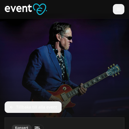
Tillbaka till alla event
Konsert
IRL