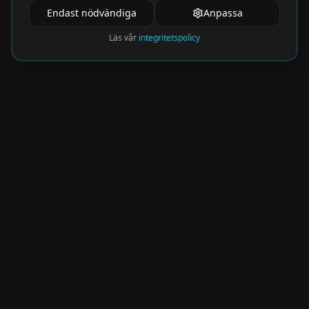
Endast nödvändiga
Anpassa
Läs vår
integritetspolicy
Nyhetsbrev
Få de hetaste eventen direkt i din inkorg.
Prenumerera på vårt nyhetsbrev och missa
aldrig något spännande!
Kommer snart