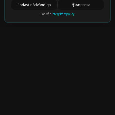
Endast nödvändiga
Anpassa
Läs vår
integritetspolicy
Nyhetsbrev
Få de hetaste eventen direkt i din inkorg.
Prenumerera på vårt nyhetsbrev och missa
aldrig något spännande!
Kommer snart