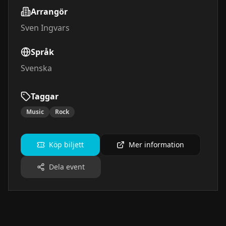
Arrangör
Sven Ingvars
Språk
Svenska
Taggar
Music
Rock
Köp biljett
Mer information
Dela event