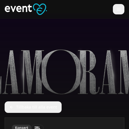
Tillbaka till alla event
Konsert
IRL