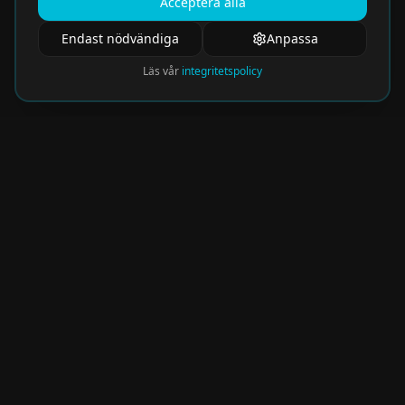
Acceptera alla
Endast nödvändiga
Anpassa
Läs vår
integritetspolicy
Nyhetsbrev
Få de hetaste eventen direkt i din inkorg.
Prenumerera på vårt nyhetsbrev och missa
aldrig något spännande!
Kommer snart