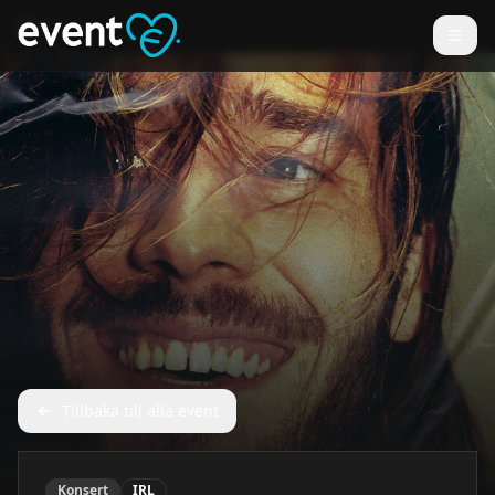
Tillbaka till alla event
Konsert
IRL