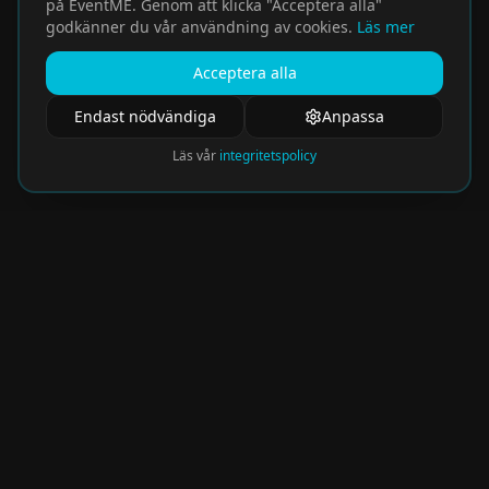
på EventME. Genom att klicka "Acceptera alla"
godkänner du vår användning av cookies.
Läs mer
Acceptera alla
Endast nödvändiga
Anpassa
Läs vår
integritetspolicy
Nyhetsbrev
Få de hetaste eventen direkt i din inkorg.
Prenumerera på vårt nyhetsbrev och missa
aldrig något spännande!