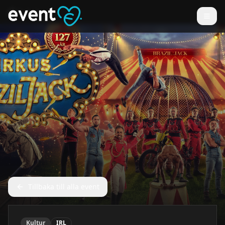
Tillbaka till alla event
Kultur
IRL