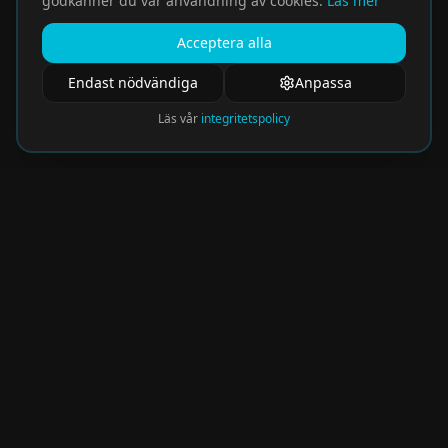
godkänner du vår användning av cookies.
Läs mer
Acceptera alla
Endast nödvändiga
Anpassa
Läs vår
integritetspolicy
Nyhetsbrev
Få de hetaste eventen direkt i din inkorg.
Prenumerera på vårt nyhetsbrev och missa
aldrig något spännande!