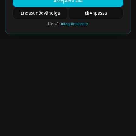
Acceptera alla
Endast nödvändiga
Anpassa
Läs vår
integritetspolicy
Nyhetsbrev
Få de hetaste eventen direkt i din inkorg.
Prenumerera på vårt nyhetsbrev och missa
aldrig något spännande!
Kommer snart