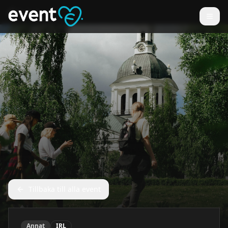
Tillbaka till alla event
Annat
IRL