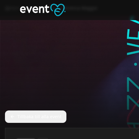
Hem
Event
Konsert
Veronica Maggio
Tillbaka till alla event