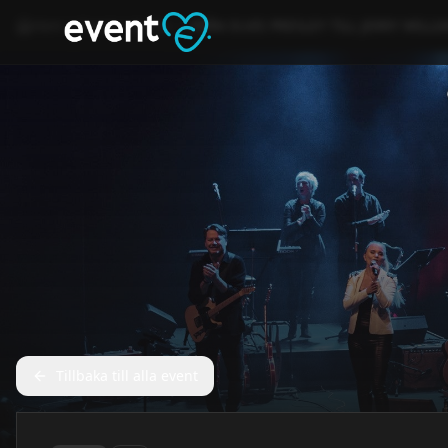
Hem
Event
Kultur
FRÅN ELVIS PRESLEY TILL JERRY WILLI
Tillbaka till alla event