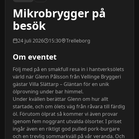
Mikrobrygger på
besök
24 juli 2026
15:30
Trelleborg
Om eventet
Följ med på en smakfull resa in i hantverksölets 
värld när Glenn Pålsson från Vellinge Bryggeri 
gästar Villa Slättarp – Gläntan för en unik 
ölprovning under bar himmel.

Under kvällen berättar Glenn om hur allt 
startade, och om ölets väg från råvara till färdig 
öl. Förutom ölprat så kommer vi även provar 
igenom fem noggrant utvalda ölsorter. I priset 
ingår även en riktigt god pulled pork-burgare 
och en trevlig sommarkväll på vår veranda. Och 