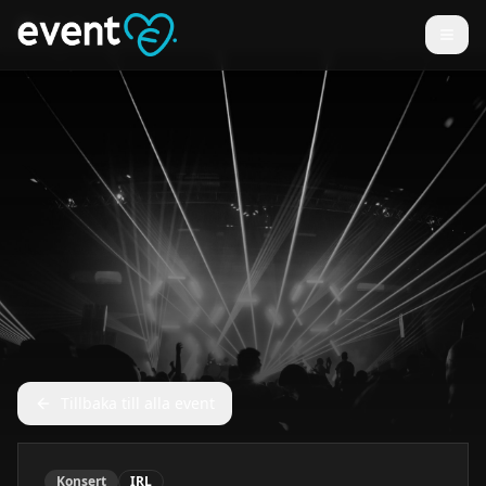
Tillbaka till alla event
Konsert
IRL