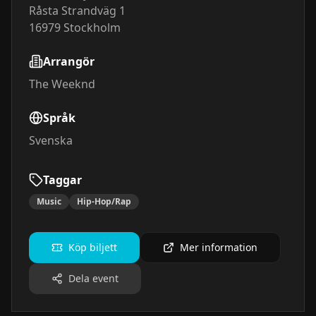
Råsta Strandväg 1
16979
Stockholm
Arrangör
The Weeknd
Språk
Svenska
Taggar
Music
Hip-Hop/Rap
Köp biljett
Mer information
Dela event