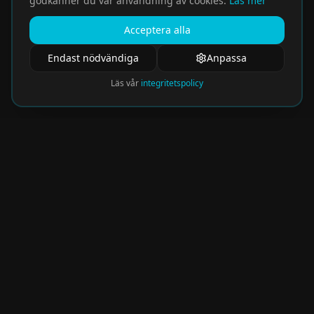
godkänner du vår användning av cookies.
Läs mer
Acceptera alla
Endast nödvändiga
Anpassa
Läs vår
integritetspolicy
Nyhetsbrev
Få de hetaste eventen direkt i din inkorg.
Prenumerera på vårt nyhetsbrev och missa
aldrig något spännande!