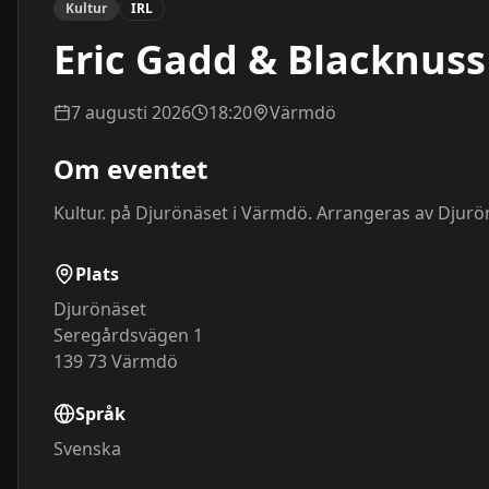
Kultur
IRL
Eric Gadd & Blacknuss
7 augusti 2026
18:20
Värmdö
Om eventet
Kultur. på Djurönäset i Värmdö. Arrangeras av Djurö
Plats
Djurönäset
Seregårdsvägen 1
139 73
Värmdö
Språk
Svenska