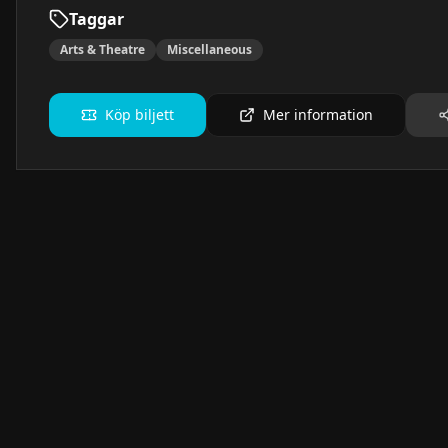
Taggar
Arts & Theatre
Miscellaneous
Köp biljett
Mer information