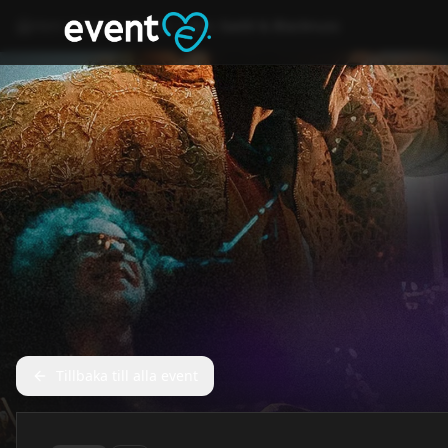
Hem
Event
Kultur
Eric Gadd & Blacknuss
Tillbaka till alla event