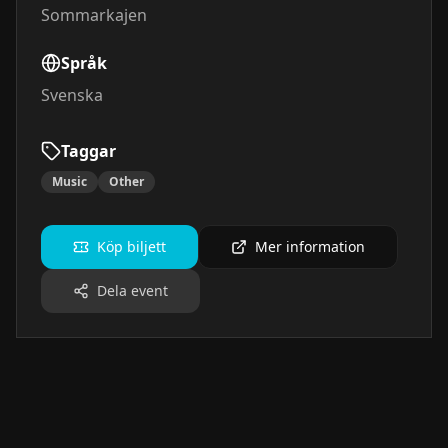
Sommarkajen
Språk
Svenska
Taggar
Music
Other
Köp biljett
Mer information
Dela event