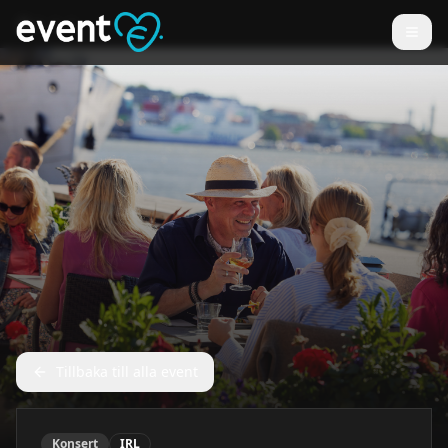
Tillbaka till alla event
Konsert
IRL