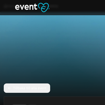
Hem
Event
Konsert
nimino
Tillbaka till alla event