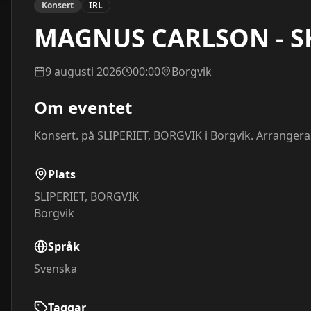
Konsert
IRL
MAGNUS CARLSON - S
9 augusti 2026
00:00
Borgvik
Om eventet
Konsert. på SLIPERIET, BORGVIK i Borgvik. Arrangera
Plats
SLIPERIET, BORGVIK
Borgvik
Språk
Svenska
Taggar