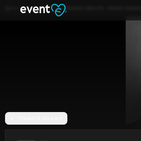
Hem
Event
Konsert
MAGNUS CARLSON - SKÖNA SÖNDAG 
Tillbaka till alla event