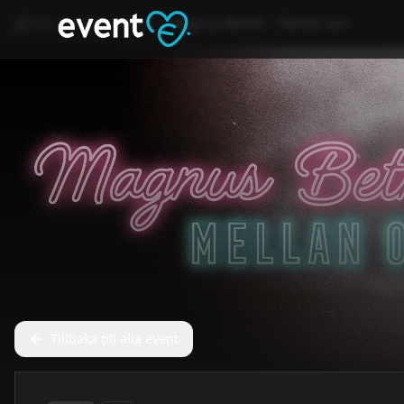
Hem
Event
Kultur
Magnus Betnér - ”Mellan oss”
Tillbaka till alla event