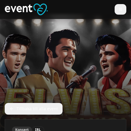
Tillbaka till alla event
Konsert
IRL