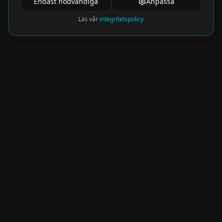
Endast nödvändiga
Anpassa
Läs vår
integritetspolicy
Nyhetsbrev
Få de hetaste eventen direkt i din inkorg.
Prenumerera på vårt nyhetsbrev och missa
aldrig något spännande!
Kommer snart