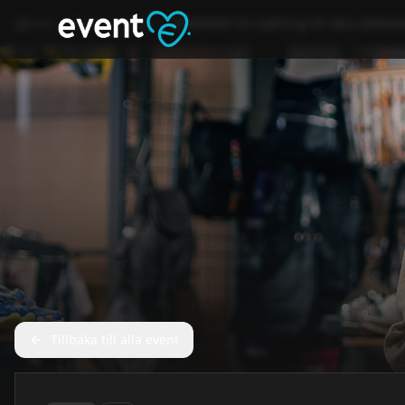
Hem
Event
Kultur
OSVENSK? En hyllning till våra olikhet
Tillbaka till alla event