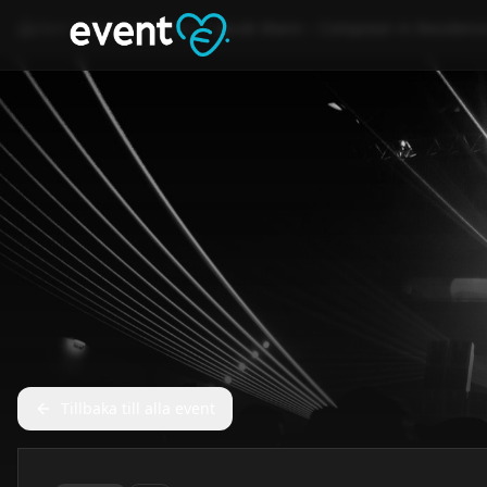
Hem
Event
Konsert
Jacob Mann – Composer in Residenc
Tillbaka till alla event