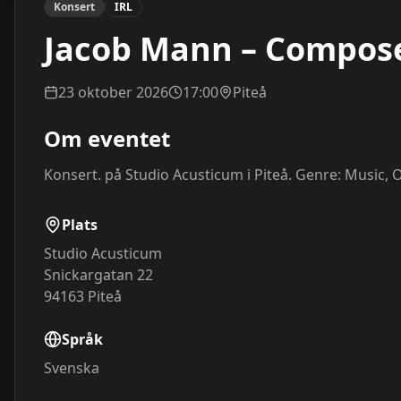
Konsert
IRL
Jacob Mann – Compose
23 oktober 2026
17:00
Piteå
Om eventet
Konsert. på Studio Acusticum i Piteå. Genre: Music, O
Plats
Studio Acusticum
Snickargatan 22
94163
Piteå
Språk
Svenska