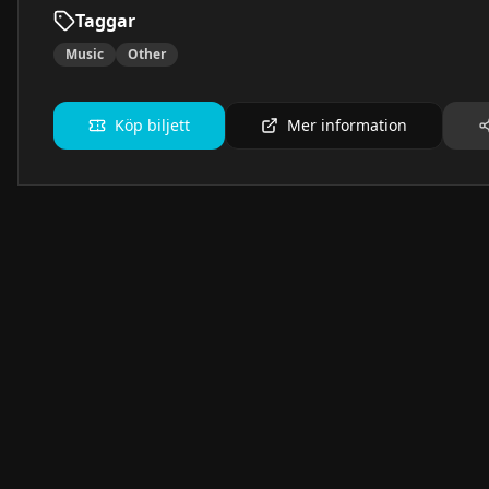
Taggar
Music
Other
Köp biljett
Mer information