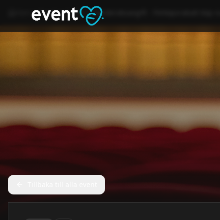
Hem
Event
Kultur
Garderobsavgift - Förköpsrabatt köp 
Tillbaka till alla event