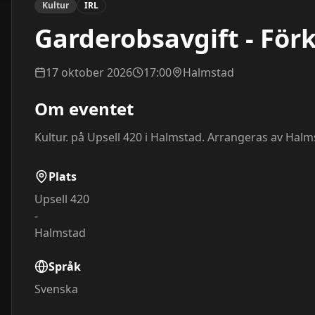
Kultur
IRL
Garderobsavgift - För
17 oktober 2026
17:00
Halmstad
Om eventet
Kultur. på Upsell 420 i Halmstad. Arrangeras av Halm
Plats
Upsell 420
-
Halmstad
Språk
Svenska