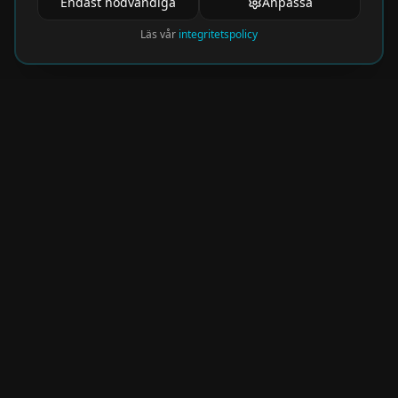
Endast nödvändiga
Anpassa
Läs vår
integritetspolicy
Nyhetsbrev
Få de hetaste eventen direkt i din inkorg.
Prenumerera på vårt nyhetsbrev och missa
aldrig något spännande!
Kommer snart