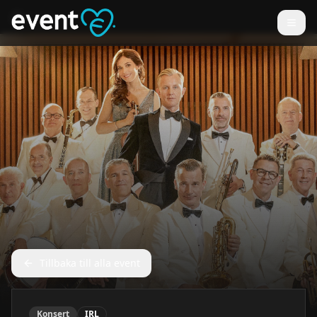
Tillbaka till alla event
Konsert
IRL