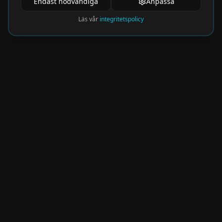
Endast nödvändiga
Anpassa
Läs vår
integritetspolicy
Nyhetsbrev
Få de hetaste eventen direkt i din inkorg.
Prenumerera på vårt nyhetsbrev och missa
aldrig något spännande!
Kommer snart