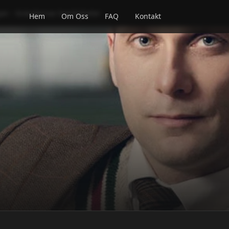
an - Grändernas hemligheter
Hem
Om Oss
FAQ
Kontakt