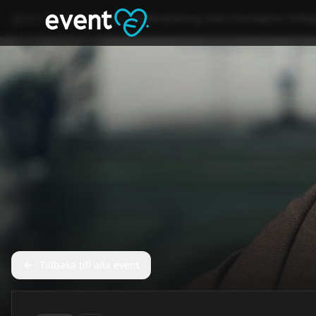
Hem
Event
Annat
Stadsvandring med Christopher O'Reg
Tillbaka till alla event