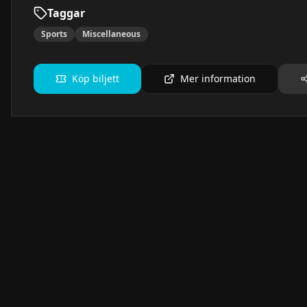
Taggar
Sports
Miscellaneous
Köp biljett
Mer information