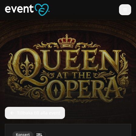
Tillbaka till alla event
Konsert
IRL