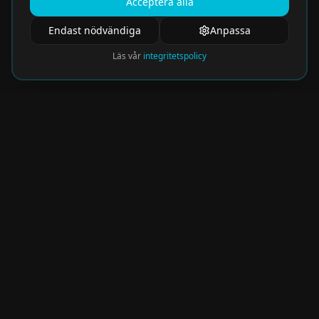
Acceptera alla
Endast nödvändiga
Anpassa
Läs vår
integritetspolicy
Nyhetsbrev
Få de hetaste eventen direkt i din inkorg.
Prenumerera på vårt nyhetsbrev och missa
aldrig något spännande!
Kommer snart