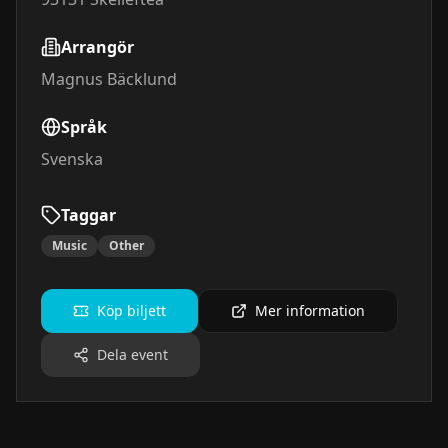
Arrangör
Magnus Bäcklund
Språk
Svenska
Taggar
Music
Other
Köp biljett
Mer information
Dela event