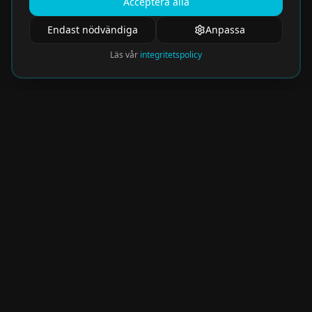
Acceptera alla
Endast nödvändiga
Anpassa
Läs vår
integritetspolicy
Nyhetsbrev
Få de hetaste eventen direkt i din inkorg.
Prenumerera på vårt nyhetsbrev och missa
aldrig något spännande!
Kommer snart