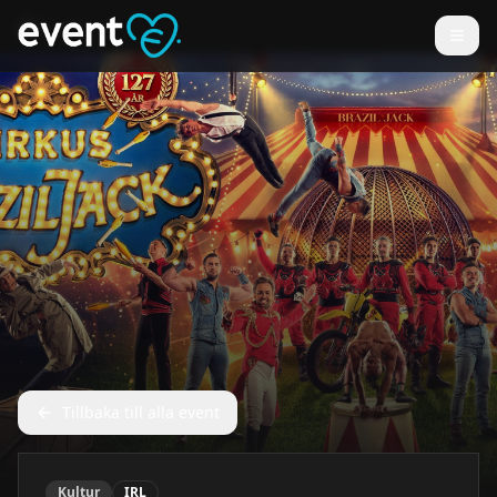
Tillbaka till alla event
Kultur
IRL