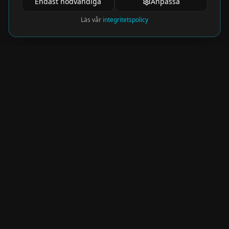
Endast nödvändiga
Anpassa
Läs vår
integritetspolicy
Nyhetsbrev
Få de hetaste eventen direkt i din inkorg.
Prenumerera på vårt nyhetsbrev och missa
aldrig något spännande!
Kommer snart