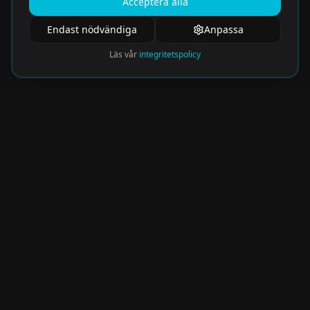
Acceptera alla
Endast nödvändiga
Anpassa
Läs vår
integritetspolicy
Nyhetsbrev
Få de hetaste eventen direkt i din inkorg.
Prenumerera på vårt nyhetsbrev och missa
aldrig något spännande!
Kommer snart