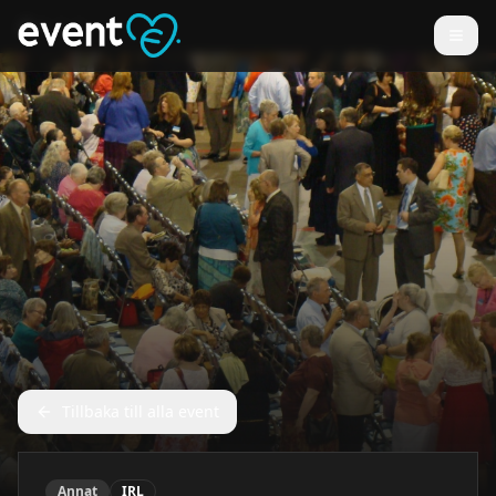
Tillbaka till alla event
Annat
IRL