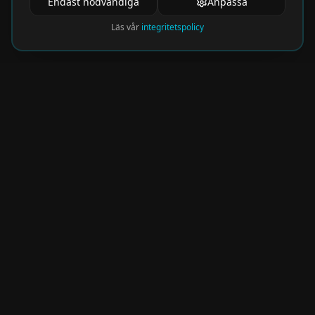
Endast nödvändiga
Anpassa
Läs vår
integritetspolicy
Nyhetsbrev
Få de hetaste eventen direkt i din inkorg.
Prenumerera på vårt nyhetsbrev och missa
aldrig något spännande!
Kommer snart