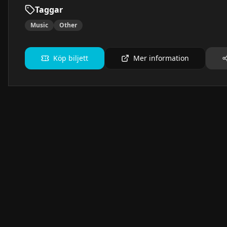
Taggar
Music
Other
Köp biljett
Mer information