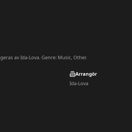
ngeras av Ida-Lova. Genre: Music, Other.
Arrangör
Ida-Lova