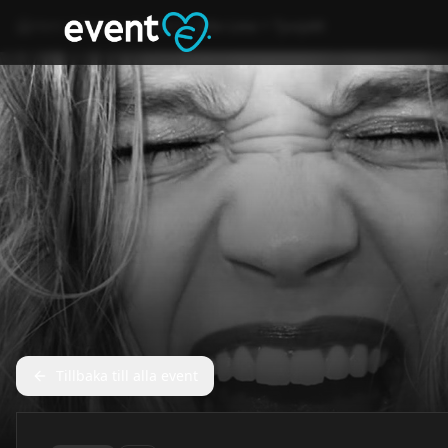
Hem
Event
Konsert
Ida-Lova + Tjuvjakt
Tillbaka till alla event