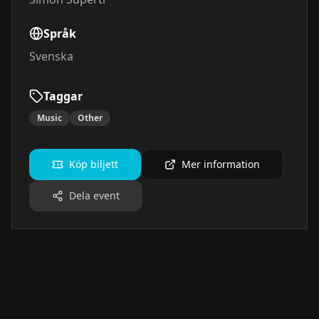
Språk
Svenska
Taggar
Music
Other
Köp biljett
Mer information
Dela event