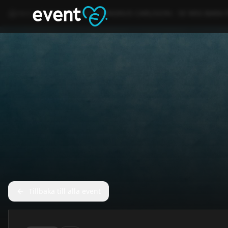
Hem
Event
Konsert
MAGNUS CARLSSON - SE MIG BARA F
Tillbaka till alla event