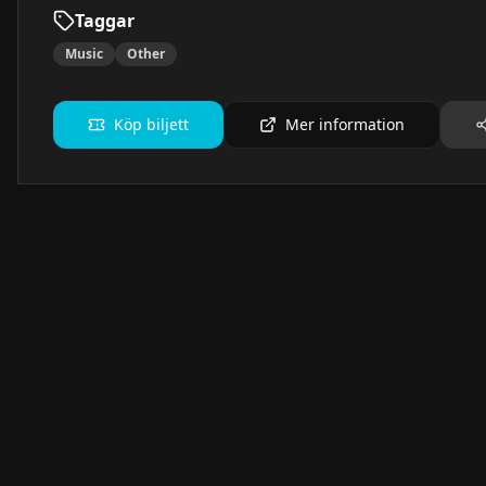
Taggar
Music
Other
Köp biljett
Mer information