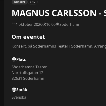
Konsert
IRL
MAGNUS CARLSSON - S
4 oktober 2026
16:00
Söderhamn
Om eventet
Konsert. på Söderhamns Teater i Söderhamn. Arrang
Plats
Söderhamns Teater
Norrtullsgatan 12
82631
Söderhamn
Språk
Svenska