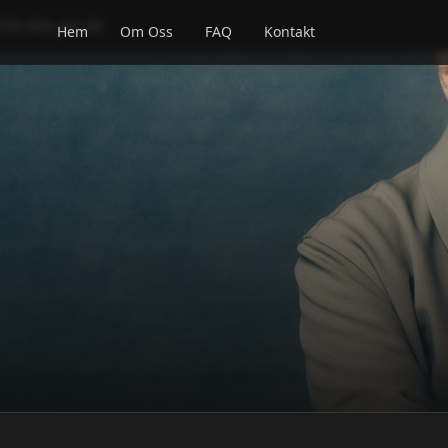
ÖR DEN JAG ÄR
Hem
Om Oss
FAQ
Kontakt