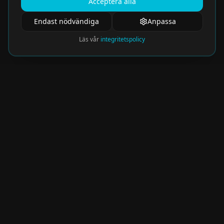
Acceptera alla
Endast nödvändiga
Anpassa
Läs vår
integritetspolicy
Nyhetsbrev
Få de hetaste eventen direkt i din inkorg.
Prenumerera på vårt nyhetsbrev och missa
aldrig något spännande!
Kommer snart