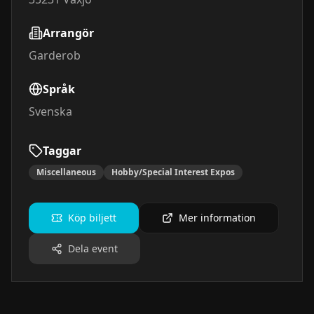
Arrangör
Garderob
Språk
Svenska
Taggar
Miscellaneous
Hobby/Special Interest Expos
Köp biljett
Mer information
Dela event