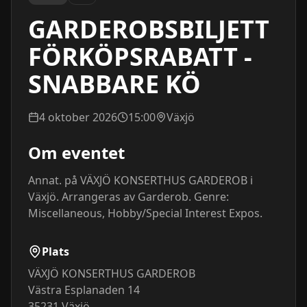
GARDEROBSBILJETT
FÖRKÖPSRABATT -
SNABBARE KÖ
4 oktober 2026
15:00
Växjö
Om eventet
Annat. på VÄXJÖ KONSERTHUS GARDEROB i 
Växjö. Arrangeras av Garderob. Genre: 
Miscellaneous, Hobby/Special Interest Expos.
Plats
VÄXJÖ KONSERTHUS GARDEROB
Västra Esplanaden 14
35231
Växjö