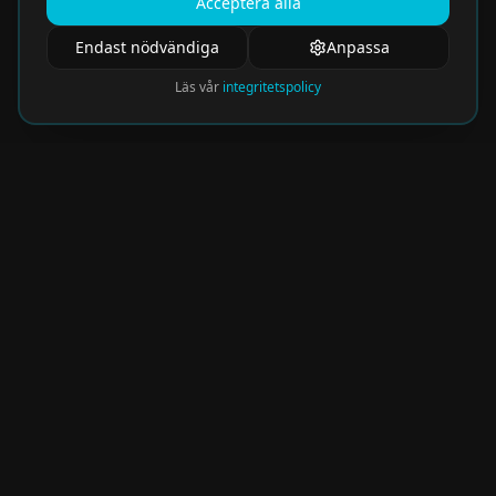
Acceptera alla
Endast nödvändiga
Anpassa
Läs vår
integritetspolicy
Nyhetsbrev
Få de hetaste eventen direkt i din inkorg.
Prenumerera på vårt nyhetsbrev och missa
aldrig något spännande!
Kommer snart