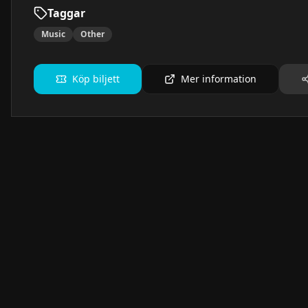
Taggar
Music
Other
Köp biljett
Mer information