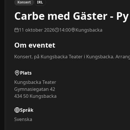
Konsert
IRL
Carbe med Gäster - P
11 oktober 2026
14:00
Kungsbacka
Om eventet
Konsert. på Kungsbacka Teater i Kungsbacka. Arrang
Plats
Kungsbacka Teater
Gymnasiegatan 42
434 50
Kungsbacka
Språk
Svenska