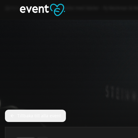
Hem
Event
Konsert
Carbe med Gäster - Py Bäckman & M
Tillbaka till alla event