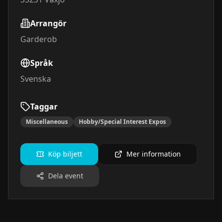
Arrangör
Garderob
Språk
Svenska
Taggar
Miscellaneous
Hobby/Special Interest Expos
Köp biljett
Mer information
Dela event