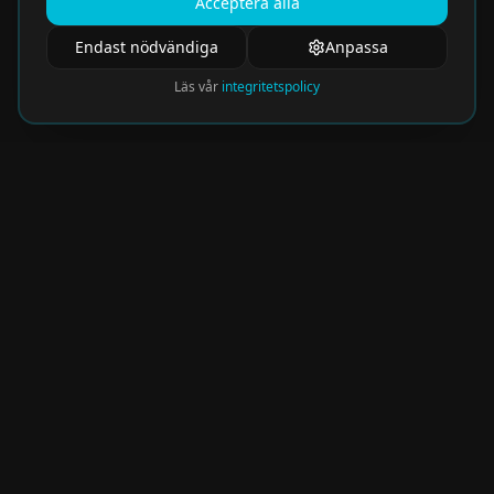
Acceptera alla
Endast nödvändiga
Anpassa
Läs vår
integritetspolicy
Nyhetsbrev
Få de hetaste eventen direkt i din inkorg.
Prenumerera på vårt nyhetsbrev och missa
aldrig något spännande!
Kommer snart