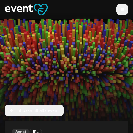
Tillbaka till alla event
Annat
IRL