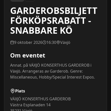
GARDEROBSBILJETT
FÖRKÖPSRABATT -
SNABBARE KÖ
9 oktober 2026
16:30
Växjö
Om eventet
Annat. på VÄXJÖ KONSERTHUS GARDEROB i 
Växjö. Arrangeras av Garderob. Genre: 
Miscellaneous, Hobby/Special Interest Expos.
Plats
VÄXJÖ KONSERTHUS GARDEROB
Västra Esplanaden 14
35231
Växjö