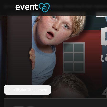
Hem
Event
Annat
LasseMajas detektivbyrå löser mysteri
Tillbaka till alla event