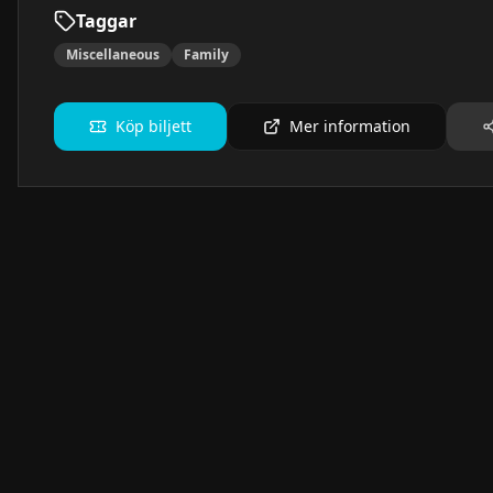
Taggar
Miscellaneous
Family
Köp biljett
Mer information