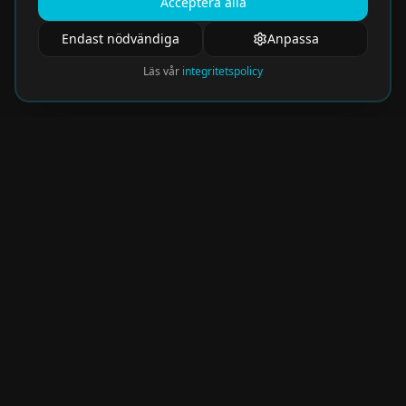
Acceptera alla
Endast nödvändiga
Anpassa
Läs vår
integritetspolicy
Nyhetsbrev
Få de hetaste eventen direkt i din inkorg.
Prenumerera på vårt nyhetsbrev och missa
aldrig något spännande!
Kommer snart