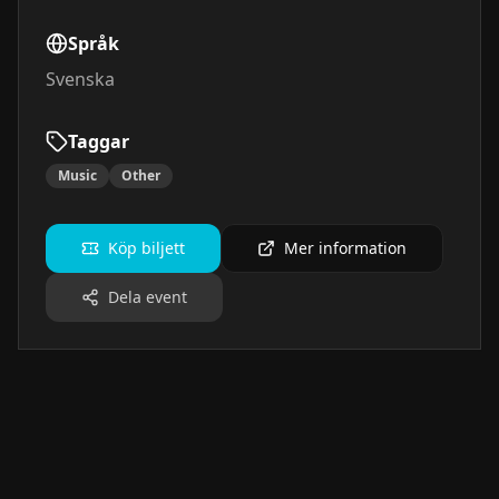
Språk
Svenska
Taggar
Music
Other
Köp biljett
Mer information
Dela event