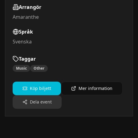
Arrangör
Amaranthe
Språk
Svenska
Taggar
Music
Other
Köp biljett
Mer information
Dela event