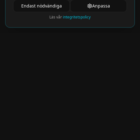
Endast nödvändiga
Anpassa
Läs vår
integritetspolicy
Nyhetsbrev
Få de hetaste eventen direkt i din inkorg.
Prenumerera på vårt nyhetsbrev och missa
aldrig något spännande!
Kommer snart