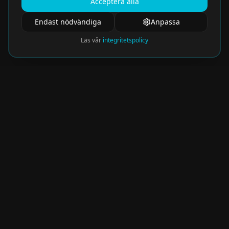
Acceptera alla
Endast nödvändiga
Anpassa
Läs vår
integritetspolicy
Nyhetsbrev
Få de hetaste eventen direkt i din inkorg.
Prenumerera på vårt nyhetsbrev och missa
aldrig något spännande!
Kommer snart