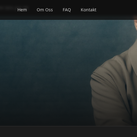
R DEN JAG ÄR
Hem
Om Oss
FAQ
Kontakt