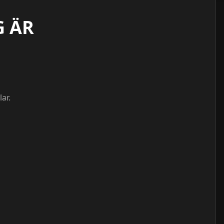
G ÄR
ar.