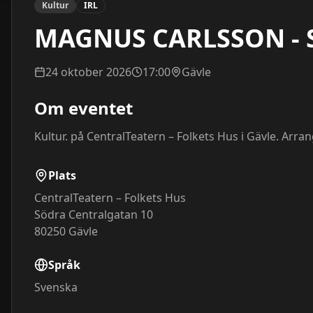
Kultur
IRL
MAGNUS CARLSSON - S
24 oktober 2026
17:00
Gävle
Om eventet
Kultur. på CentralTeatern – Folkets Hus i Gävle. Arr
Plats
CentralTeatern – Folkets Hus
Södra Centralgatan 10
80250
Gävle
Språk
Svenska