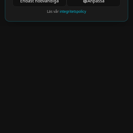
Endast nödvändiga
Anpassa
Läs vår
integritetspolicy
Nyhetsbrev
Få de hetaste eventen direkt i din inkorg.
Prenumerera på vårt nyhetsbrev och missa
aldrig något spännande!
Kommer snart